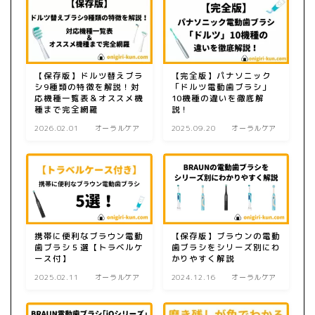
【保存版】ドルツ替えブラ
【完全版】パナソニック
シ9種類の特徴を解説！対
「ドルツ電動歯ブラシ」
応機種一覧表＆オススメ機
10機種の違いを徹底解
種まで完全網羅
説！
2026.02.01
オーラルケア
2025.09.20
オーラルケア
携帯に便利なブラウン電動
【保存版】ブラウンの電動
歯ブラシ５選【トラベルケ
歯ブラシをシリーズ別にわ
ース付】
かりやすく解説
2025.02.11
オーラルケア
2024.12.16
オーラルケア