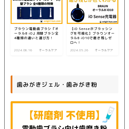
ブラウン電動歯ブラシ『オ
【iO Senseがブラッシン
ーラルB iO』用替ブラシ全
グを可視化】ブラウンオー
4種類の違いと選び方！
ラルB iO10で磨き残しゼ
ロへ！
2024.08.16
オーラルケア
2024.05.26
オーラルケア
歯みがきジェル・歯みがき粉