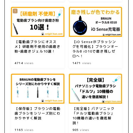
【電動歯ブラシにオスス
【iO Senseがブラッシン
メ】研磨剤不使用の歯磨き
グを可視化】ブラウンオー
粉•歯磨きジェル10選！
ラルB iO10で磨き残しゼ
ロへ！
4714
views
1471
views
【保存版】ブラウンの電動
【完全版】パナソニック
歯ブラシをシリーズ別にわ
「ドルツ電動歯ブラシ」
かりやすく解説
10機種の違いを徹底解
説！
1165
views
905
views