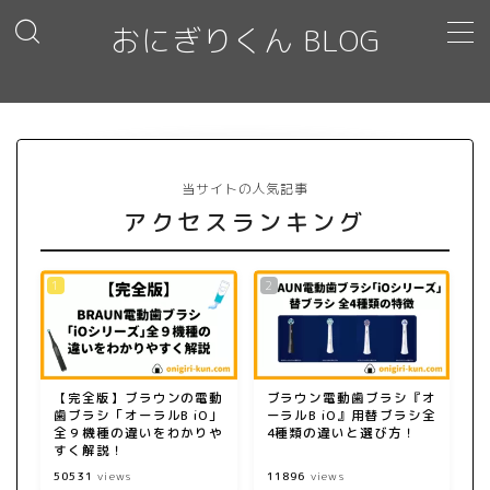
おにぎりくん BLOG
MENU
オーラルケア
当サイトの人気記事
プライバシーポリシー
アクセスランキング
お問い合わせ
【完全版】ブラウンの電動
ブラウン電動歯ブラシ『オ
歯ブラシ「オーラルB iO」
ーラルB iO』用替ブラシ全
全９機種の違いをわかりや
4種類の違いと選び方！
すく解説！
50531
views
11896
views